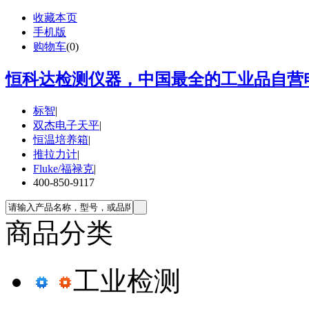
收藏本页
手机版
购物车
(
0
)
恒科达检测仪器，中国最全的工业品自营电
标智
|
双杰电子天平
|
恒温培养箱
|
推拉力计
|
Fluke/福禄克
|
400-850-9117
商品分类
工业检测