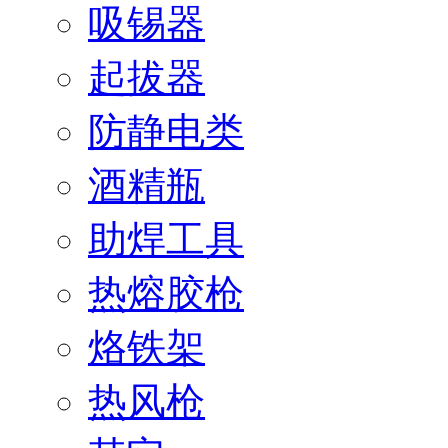
吸锡器
起拔器
防静电类
酒精瓶
助焊工具
热熔胶枪
烙铁架
热风枪