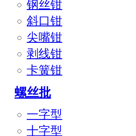
钢丝钳
斜口钳
尖嘴钳
剥线钳
卡簧钳
螺丝批
一字型
十字型