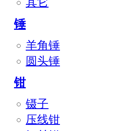
其它
锤
羊角锤
圆头锤
钳
镊子
压线钳