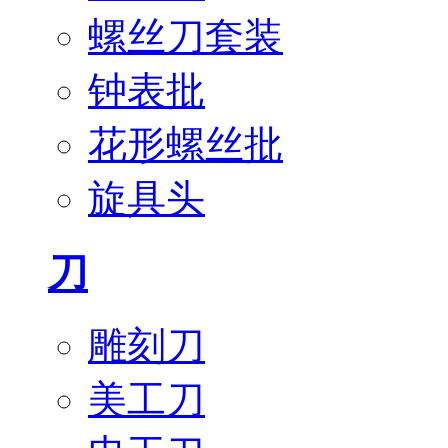
螺丝刀套装
钟表批
花形螺丝批
旋具头
刀
雕刻刀
美工刀