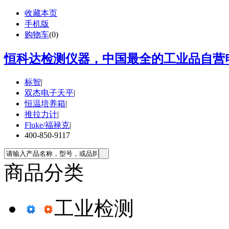
收藏本页
手机版
购物车
(
0
)
恒科达检测仪器，中国最全的工业品自营电
标智
|
双杰电子天平
|
恒温培养箱
|
推拉力计
|
Fluke/福禄克
|
400-850-9117
商品分类
工业检测