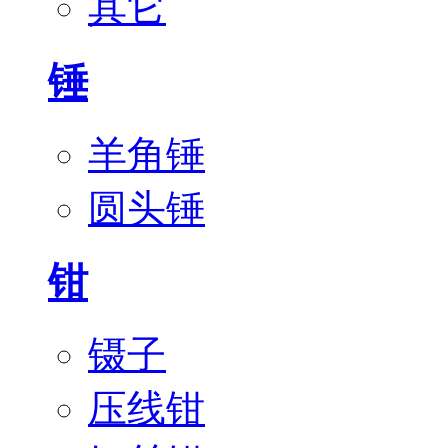
其它
锤
羊角锤
圆头锤
钳
镊子
压线钳