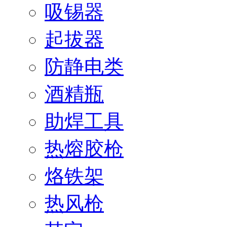
吸锡器
起拔器
防静电类
酒精瓶
助焊工具
热熔胶枪
烙铁架
热风枪