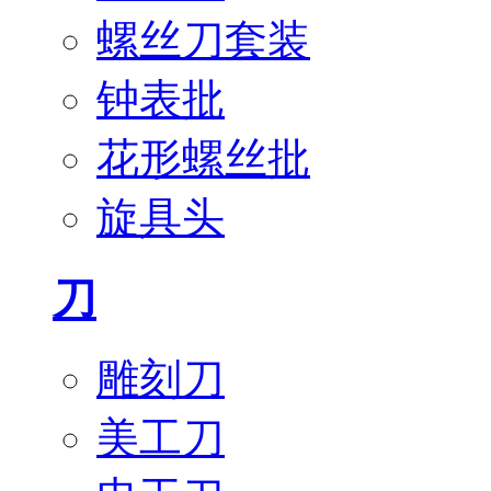
螺丝刀套装
钟表批
花形螺丝批
旋具头
刀
雕刻刀
美工刀