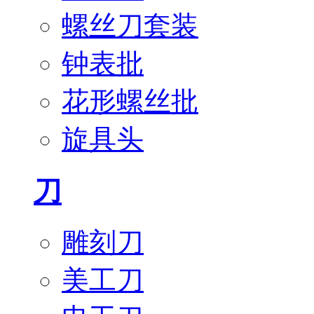
螺丝刀套装
钟表批
花形螺丝批
旋具头
刀
雕刻刀
美工刀