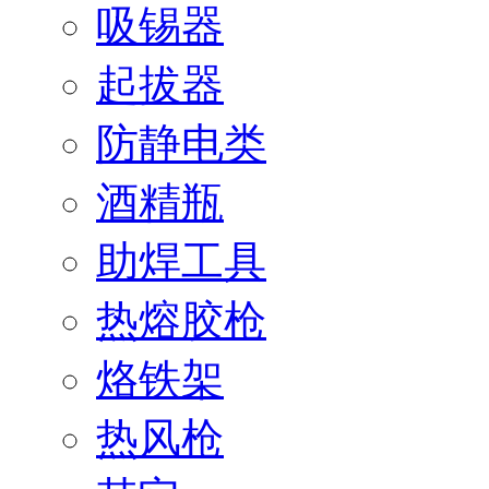
吸锡器
起拔器
防静电类
酒精瓶
助焊工具
热熔胶枪
烙铁架
热风枪