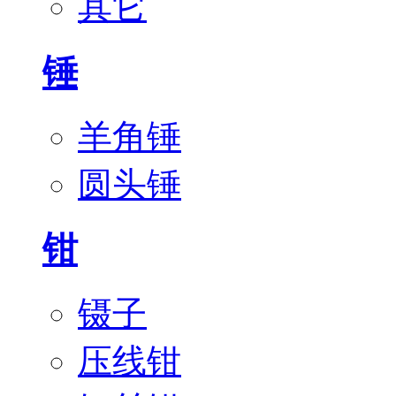
其它
锤
羊角锤
圆头锤
钳
镊子
压线钳