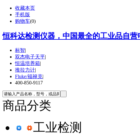
收藏本页
手机版
购物车
(
0
)
恒科达检测仪器，中国最全的工业品自营电
标智
|
双杰电子天平
|
恒温培养箱
|
推拉力计
|
Fluke/福禄克
|
400-850-9117
商品分类
工业检测