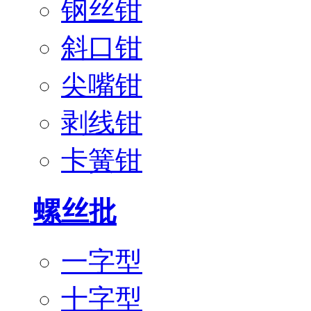
钢丝钳
斜口钳
尖嘴钳
剥线钳
卡簧钳
螺丝批
一字型
十字型