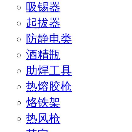
吸锡器
起拔器
防静电类
酒精瓶
助焊工具
热熔胶枪
烙铁架
热风枪