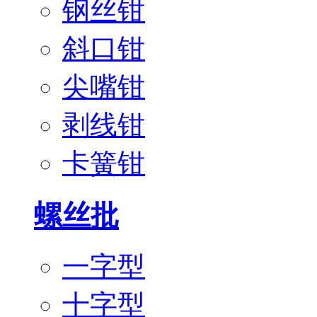
钢丝钳
斜口钳
尖嘴钳
剥线钳
卡簧钳
螺丝批
一字型
十字型