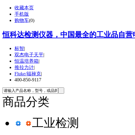
收藏本页
手机版
购物车
(
0
)
恒科达检测仪器，中国最全的工业品自营电
标智
|
双杰电子天平
|
恒温培养箱
|
推拉力计
|
Fluke/福禄克
|
400-850-9117
商品分类
工业检测