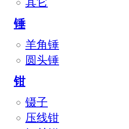
其它
锤
羊角锤
圆头锤
钳
镊子
压线钳