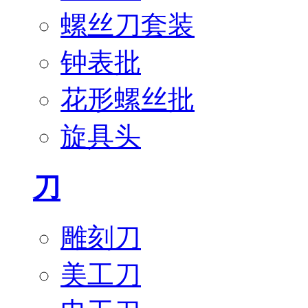
螺丝刀套装
钟表批
花形螺丝批
旋具头
刀
雕刻刀
美工刀