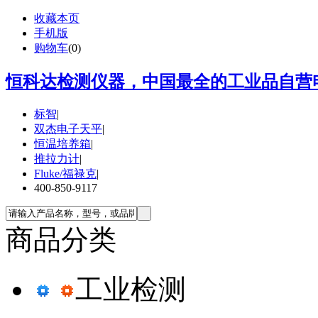
收藏本页
手机版
购物车
(
0
)
恒科达检测仪器，中国最全的工业品自营电
标智
|
双杰电子天平
|
恒温培养箱
|
推拉力计
|
Fluke/福禄克
|
400-850-9117
商品分类
工业检测