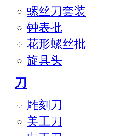
螺丝刀套装
钟表批
花形螺丝批
旋具头
刀
雕刻刀
美工刀