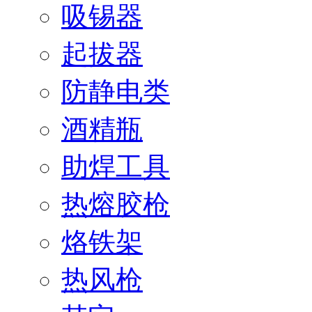
吸锡器
起拔器
防静电类
酒精瓶
助焊工具
热熔胶枪
烙铁架
热风枪