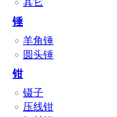
其它
锤
羊角锤
圆头锤
钳
镊子
压线钳