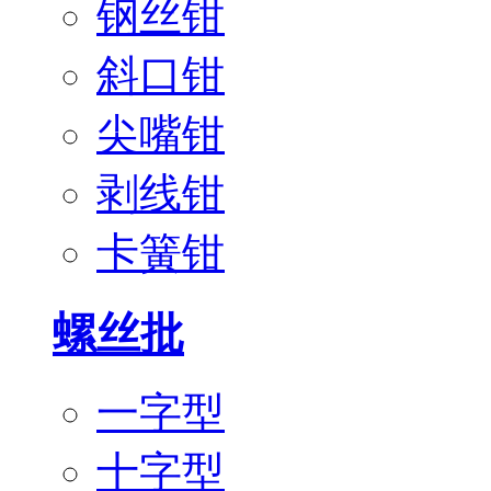
钢丝钳
斜口钳
尖嘴钳
剥线钳
卡簧钳
螺丝批
一字型
十字型