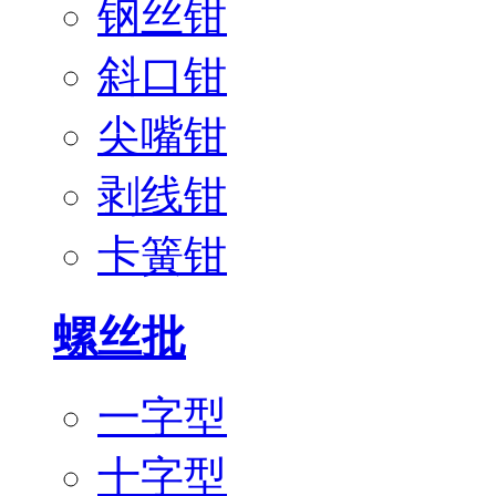
钢丝钳
斜口钳
尖嘴钳
剥线钳
卡簧钳
螺丝批
一字型
十字型