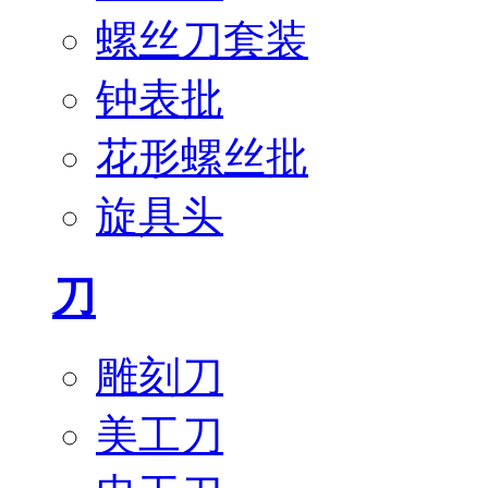
螺丝刀套装
钟表批
花形螺丝批
旋具头
刀
雕刻刀
美工刀