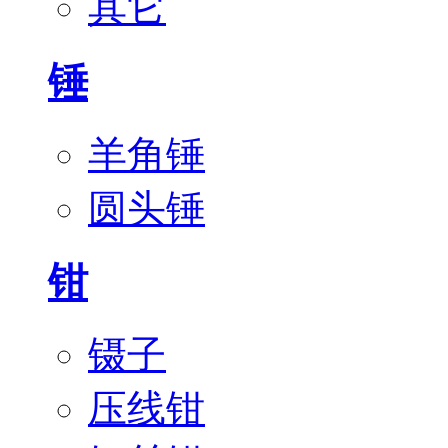
其它
锤
羊角锤
圆头锤
钳
镊子
压线钳