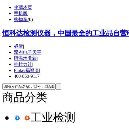
收藏本页
手机版
购物车
(
0
)
恒科达检测仪器，中国最全的工业品自营电
标智
|
双杰电子天平
|
恒温培养箱
|
推拉力计
|
Fluke/福禄克
|
400-850-9117
商品分类
工业检测