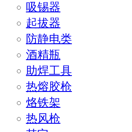
吸锡器
起拔器
防静电类
酒精瓶
助焊工具
热熔胶枪
烙铁架
热风枪