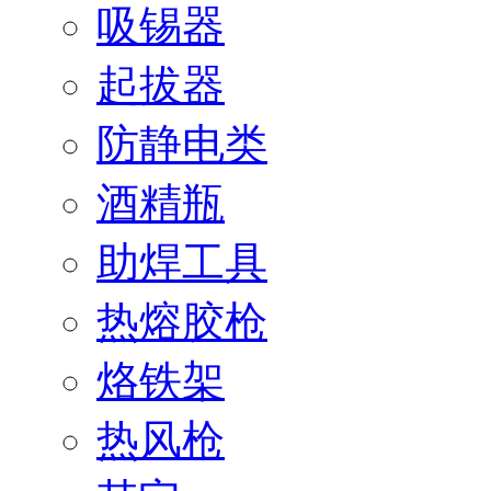
吸锡器
起拔器
防静电类
酒精瓶
助焊工具
热熔胶枪
烙铁架
热风枪