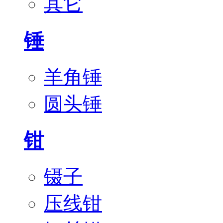
其它
锤
羊角锤
圆头锤
钳
镊子
压线钳