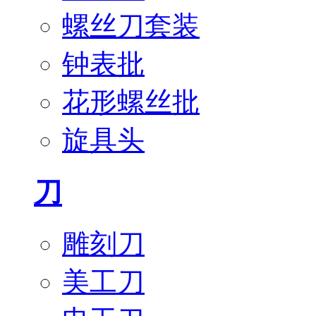
螺丝刀套装
钟表批
花形螺丝批
旋具头
刀
雕刻刀
美工刀