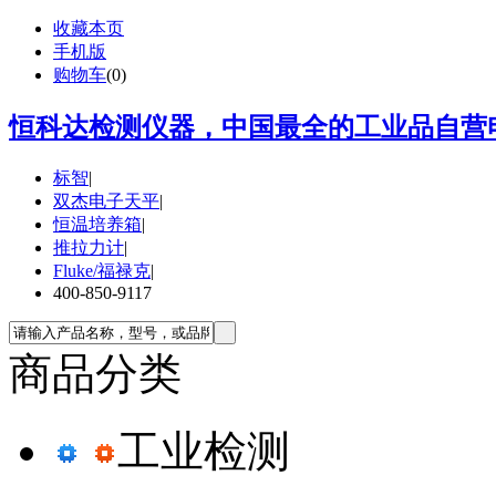
收藏本页
手机版
购物车
(
0
)
恒科达检测仪器，中国最全的工业品自营电
标智
|
双杰电子天平
|
恒温培养箱
|
推拉力计
|
Fluke/福禄克
|
400-850-9117
商品分类
工业检测