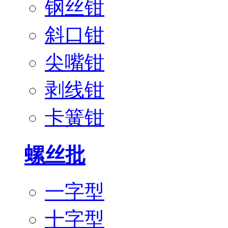
钢丝钳
斜口钳
尖嘴钳
剥线钳
卡簧钳
螺丝批
一字型
十字型