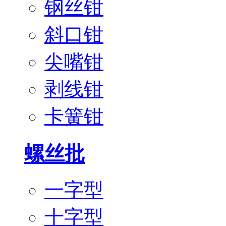
钢丝钳
斜口钳
尖嘴钳
剥线钳
卡簧钳
螺丝批
一字型
十字型