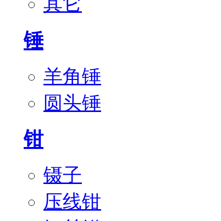
其它
锤
羊角锤
圆头锤
钳
镊子
压线钳