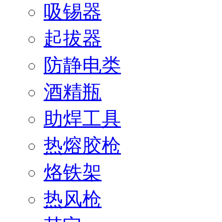
吸锡器
起拔器
防静电类
酒精瓶
助焊工具
热熔胶枪
烙铁架
热风枪