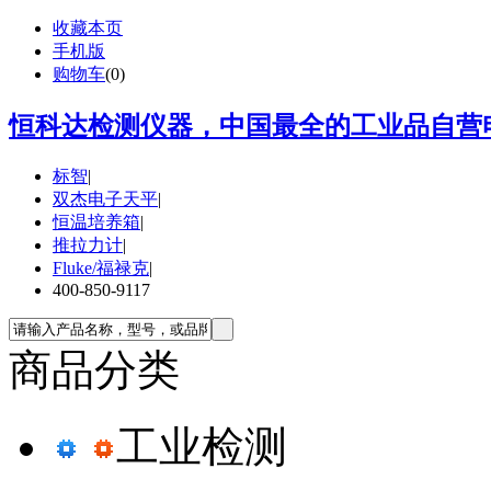
收藏本页
手机版
购物车
(
0
)
恒科达检测仪器，中国最全的工业品自营电
标智
|
双杰电子天平
|
恒温培养箱
|
推拉力计
|
Fluke/福禄克
|
400-850-9117
商品分类
工业检测