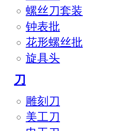
螺丝刀套装
钟表批
花形螺丝批
旋具头
刀
雕刻刀
美工刀