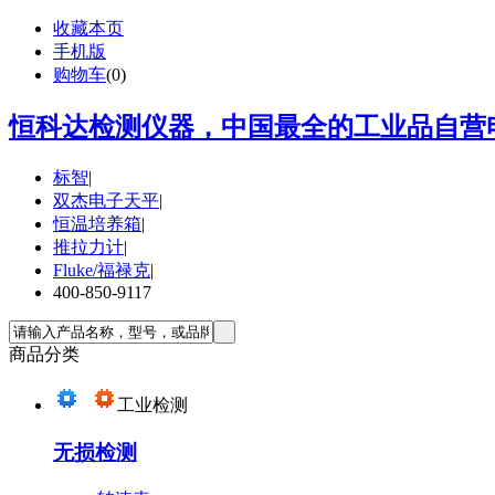
收藏本页
手机版
购物车
(
0
)
恒科达检测仪器，中国最全的工业品自营电
标智
|
双杰电子天平
|
恒温培养箱
|
推拉力计
|
Fluke/福禄克
|
400-850-9117
商品分类
工业检测
无损检测