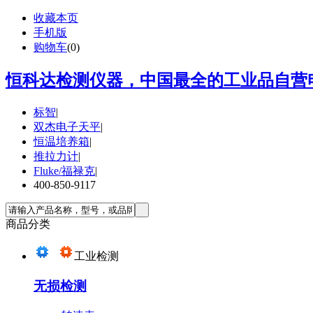
收藏本页
手机版
购物车
(
0
)
恒科达检测仪器，中国最全的工业品自营电
标智
|
双杰电子天平
|
恒温培养箱
|
推拉力计
|
Fluke/福禄克
|
400-850-9117
商品分类
工业检测
无损检测