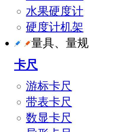
水果硬度计
硬度计机架
量具、量规
卡尺
游标卡尺
带表卡尺
数显卡尺