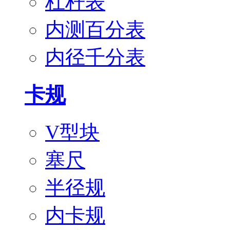
杠杆表
内测百分表
内径千分表
卡规
V型块
塞尺
半径规
内卡规