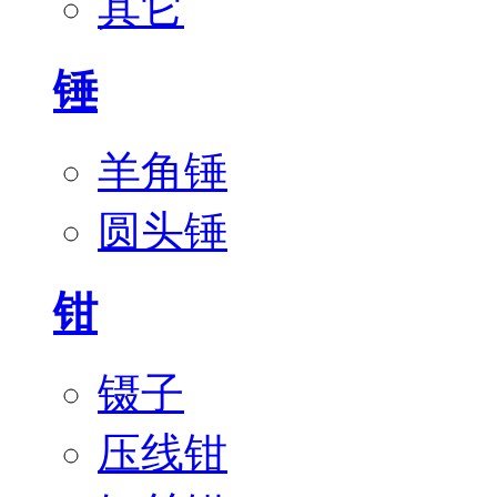
其它
锤
羊角锤
圆头锤
钳
镊子
压线钳