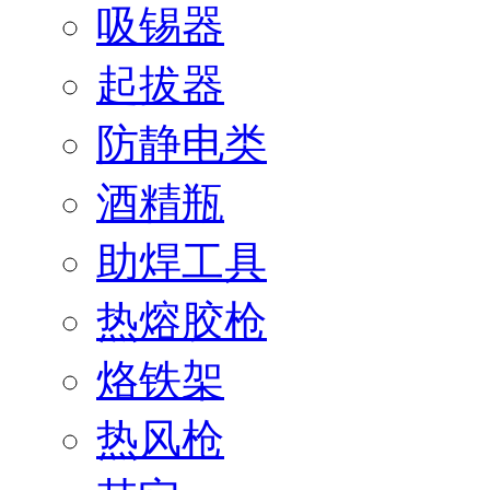
吸锡器
起拔器
防静电类
酒精瓶
助焊工具
热熔胶枪
烙铁架
热风枪