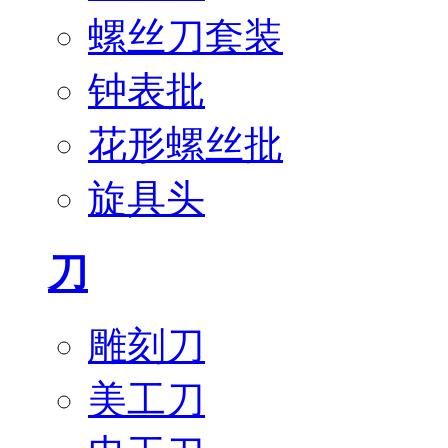
螺丝刀套装
钟表批
花形螺丝批
旋具头
刀
雕刻刀
美工刀