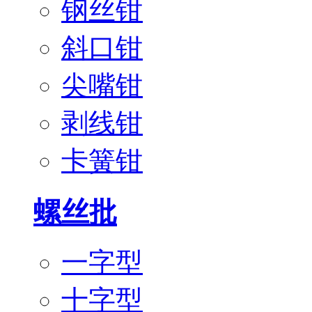
钢丝钳
斜口钳
尖嘴钳
剥线钳
卡簧钳
螺丝批
一字型
十字型