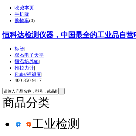
收藏本页
手机版
购物车
(
0
)
恒科达检测仪器，中国最全的工业品自营电
标智
|
双杰电子天平
|
恒温培养箱
|
推拉力计
|
Fluke/福禄克
|
400-850-9117
商品分类
工业检测