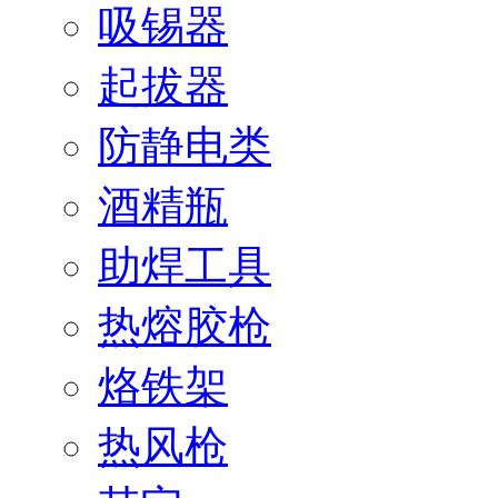
吸锡器
起拔器
防静电类
酒精瓶
助焊工具
热熔胶枪
烙铁架
热风枪