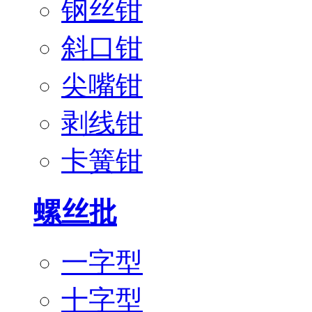
钢丝钳
斜口钳
尖嘴钳
剥线钳
卡簧钳
螺丝批
一字型
十字型