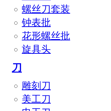
螺丝刀套装
钟表批
花形螺丝批
旋具头
刀
雕刻刀
美工刀