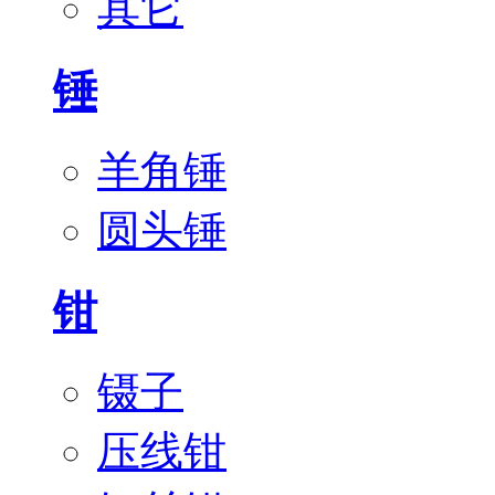
其它
锤
羊角锤
圆头锤
钳
镊子
压线钳