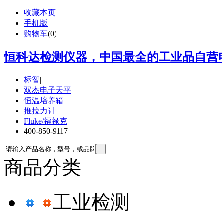
收藏本页
手机版
购物车
(
0
)
恒科达检测仪器，中国最全的工业品自营电
标智
|
双杰电子天平
|
恒温培养箱
|
推拉力计
|
Fluke/福禄克
|
400-850-9117
商品分类
工业检测