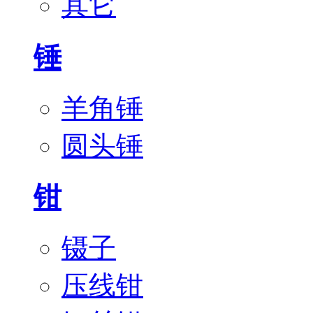
其它
锤
羊角锤
圆头锤
钳
镊子
压线钳