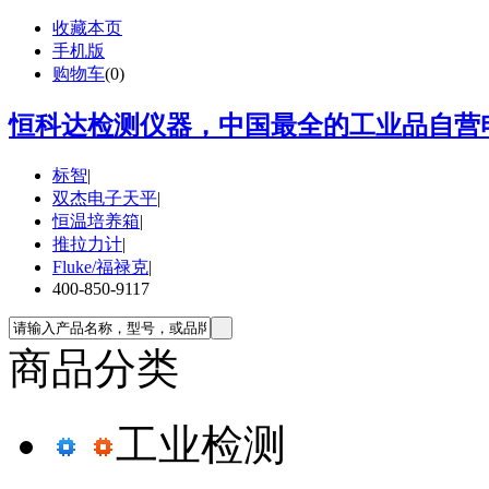
收藏本页
手机版
购物车
(
0
)
恒科达检测仪器，中国最全的工业品自营电
标智
|
双杰电子天平
|
恒温培养箱
|
推拉力计
|
Fluke/福禄克
|
400-850-9117
商品分类
工业检测