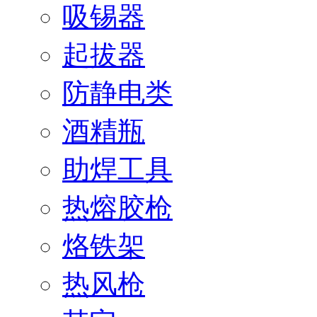
吸锡器
起拔器
防静电类
酒精瓶
助焊工具
热熔胶枪
烙铁架
热风枪