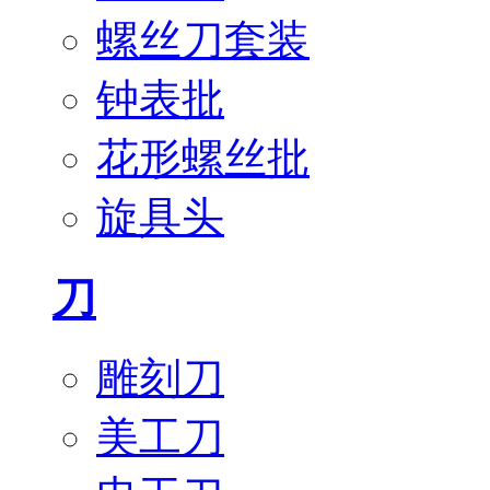
螺丝刀套装
钟表批
花形螺丝批
旋具头
刀
雕刻刀
美工刀