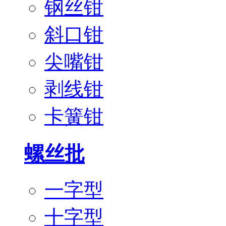
钢丝钳
斜口钳
尖嘴钳
剥线钳
卡簧钳
螺丝批
一字型
十字型