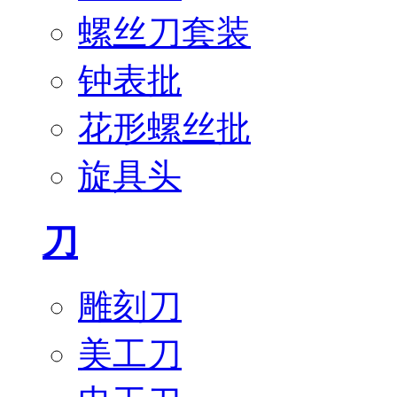
螺丝刀套装
钟表批
花形螺丝批
旋具头
刀
雕刻刀
美工刀