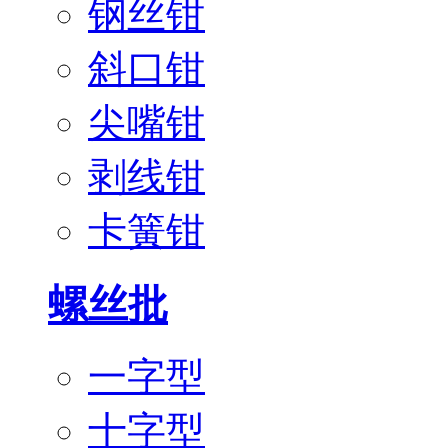
钢丝钳
斜口钳
尖嘴钳
剥线钳
卡簧钳
螺丝批
一字型
十字型