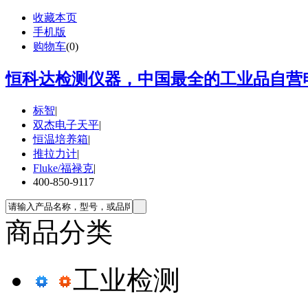
收藏本页
手机版
购物车
(
0
)
恒科达检测仪器，中国最全的工业品自营电
标智
|
双杰电子天平
|
恒温培养箱
|
推拉力计
|
Fluke/福禄克
|
400-850-9117
商品分类
工业检测