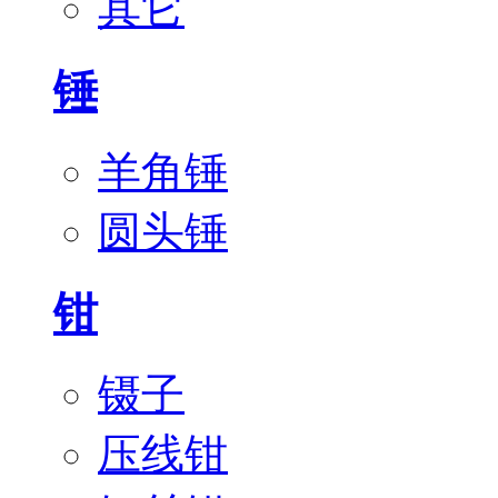
其它
锤
羊角锤
圆头锤
钳
镊子
压线钳