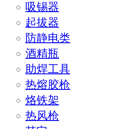
吸锡器
起拔器
防静电类
酒精瓶
助焊工具
热熔胶枪
烙铁架
热风枪