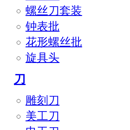
螺丝刀套装
钟表批
花形螺丝批
旋具头
刀
雕刻刀
美工刀