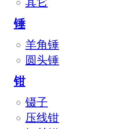
其它
锤
羊角锤
圆头锤
钳
镊子
压线钳