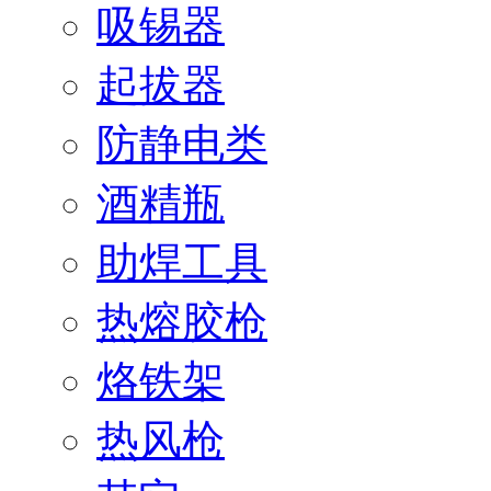
吸锡器
起拔器
防静电类
酒精瓶
助焊工具
热熔胶枪
烙铁架
热风枪