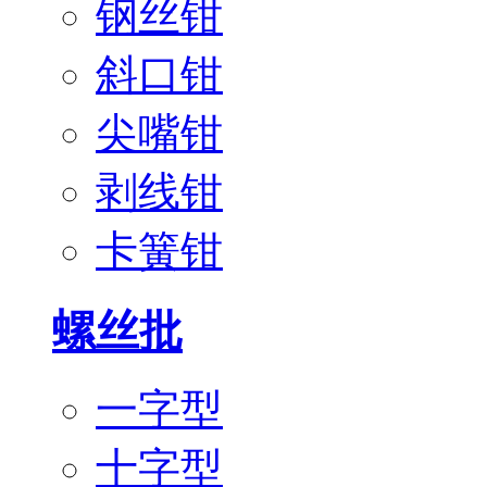
钢丝钳
斜口钳
尖嘴钳
剥线钳
卡簧钳
螺丝批
一字型
十字型