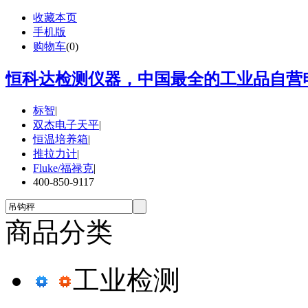
收藏本页
手机版
购物车
(
0
)
恒科达检测仪器，中国最全的工业品自营电
标智
|
双杰电子天平
|
恒温培养箱
|
推拉力计
|
Fluke/福禄克
|
400-850-9117
商品分类
工业检测