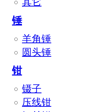
其它
锤
羊角锤
圆头锤
钳
镊子
压线钳