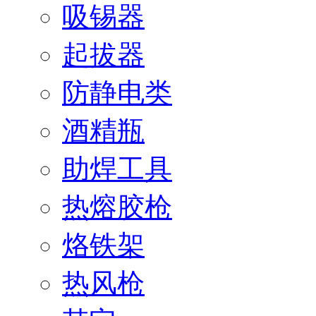
吸锡器
起拔器
防静电类
酒精瓶
助焊工具
热熔胶枪
烙铁架
热风枪