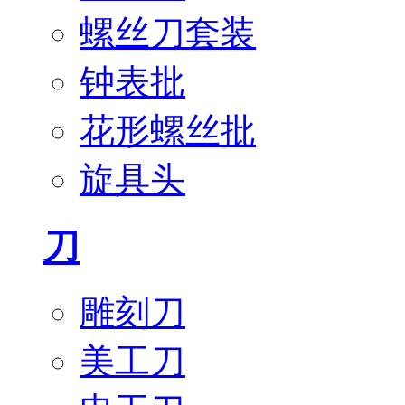
螺丝刀套装
钟表批
花形螺丝批
旋具头
刀
雕刻刀
美工刀