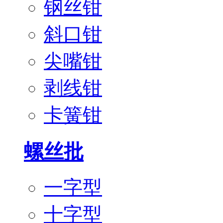
钢丝钳
斜口钳
尖嘴钳
剥线钳
卡簧钳
螺丝批
一字型
十字型