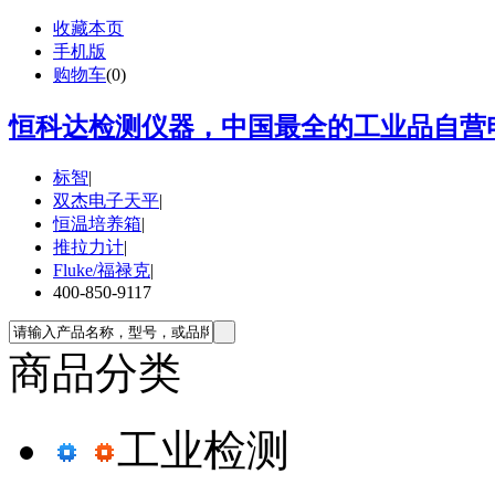
收藏本页
手机版
购物车
(
0
)
恒科达检测仪器，中国最全的工业品自营电
标智
|
双杰电子天平
|
恒温培养箱
|
推拉力计
|
Fluke/福禄克
|
400-850-9117
商品分类
工业检测