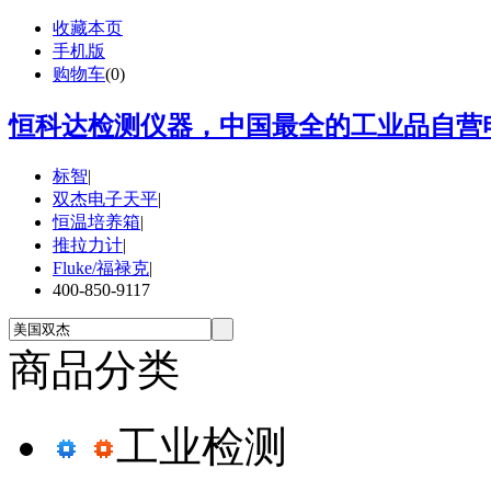
收藏本页
手机版
购物车
(
0
)
恒科达检测仪器，中国最全的工业品自营电
标智
|
双杰电子天平
|
恒温培养箱
|
推拉力计
|
Fluke/福禄克
|
400-850-9117
商品分类
工业检测