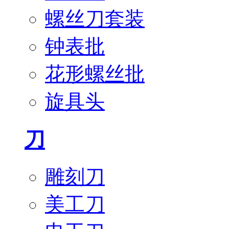
螺丝刀套装
钟表批
花形螺丝批
旋具头
刀
雕刻刀
美工刀