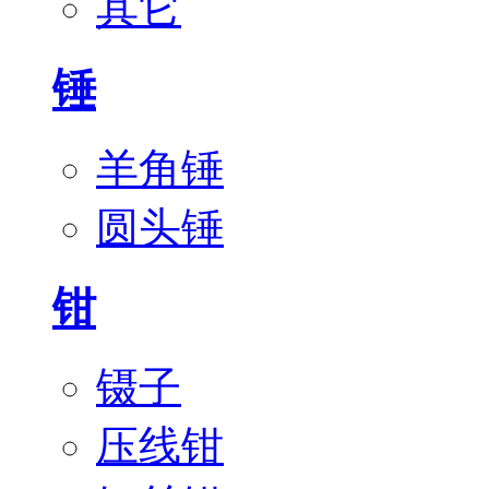
其它
锤
羊角锤
圆头锤
钳
镊子
压线钳