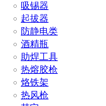
吸锡器
起拔器
防静电类
酒精瓶
助焊工具
热熔胶枪
烙铁架
热风枪