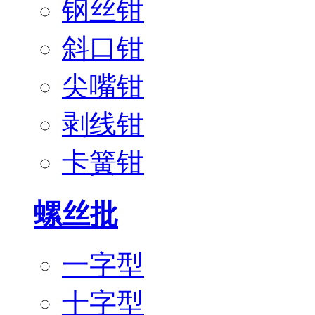
钢丝钳
斜口钳
尖嘴钳
剥线钳
卡簧钳
螺丝批
一字型
十字型